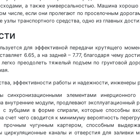
ходами, а также универсальностью. Машина хорошо 
ом числе, если они пролегают по проселочным дорога
е узлы транспортного средства, одно из главных дост
сти
льзуется для эффективной передачи крутящего момен
тавляет 6.65, а на задней – 7.77, благодаря чему до
 легко преодолеть тяжелый подъем по грунтовой доро
мая.
ства, эффективности работы и надежности, инженеры 
ны синхронизационными элементами инерционного
на внутренние модули, продлевают эксплуатационный р
 с зубцами в форме спирали, которые способны вхо
 за счет чего сводится к минимуму вероятность перегру
 прочным чугунным картером, способным выдержа
ны циркуляционные каналы и отверстия для заливки 