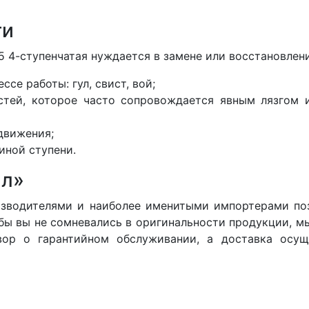
ти
 4-ступенчатая нуждается в замене или восстановлен
се работы: гул, свист, вой;
стей, которое часто сопровождается явным лязгом 
движения;
иной ступени.
ал»
изводителями и наиболее именитыми импортерами поз
обы вы не сомневались в оригинальности продукции, м
вор о гарантийном обслуживании, а доставка осу